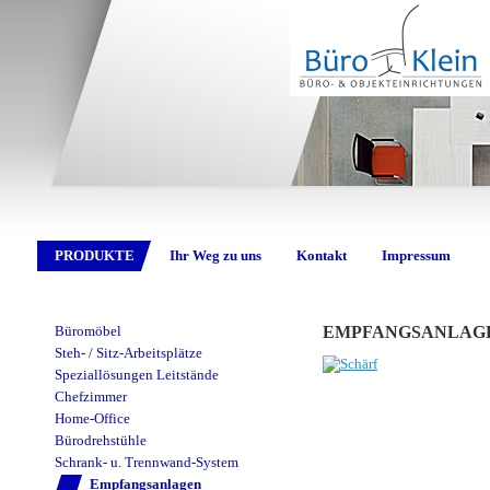
PRODUKTE
Ihr Weg zu uns
Kontakt
Impressum
Büromöbel
EMPFANGSANLAG
Steh- / Sitz-Arbeitsplätze
Speziallösungen Leitstände
Chefzimmer
Home-Office
Bürodrehstühle
Schrank- u. Trennwand-System
Empfangsanlagen