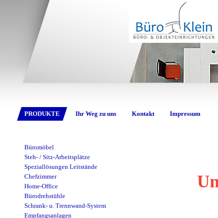
PRODUKTE
Ihr Weg zu uns
Kontakt
Impressum
Büromöbel
Steh- / Sitz-Arbeitsplätze
Speziallösungen Leitstände
Un
Chefzimmer
Home-Office
Bürodrehstühle
Schrank- u. Trennwand-System
Empfangsanlagen